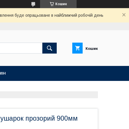
Кошик
овлення буде опрацьоване в найближчий робочій день
Кошик
МІН
сушарок прозорий 900мм