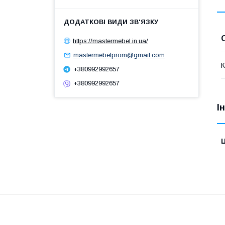
https://mastermebel.in.ua/
mastermebelprom@gmail.com
К
+380992992657
+380992992657
І
Ц