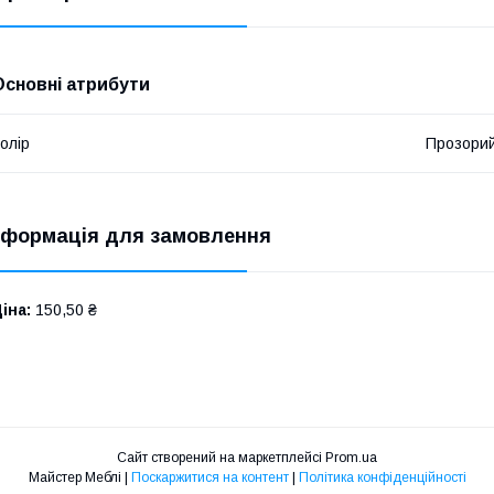
Основні атрибути
олір
Прозори
нформація для замовлення
іна:
150,50 ₴
Сайт створений на маркетплейсі
Prom.ua
Майстер Меблі |
Поскаржитися на контент
|
Політика конфіденційності