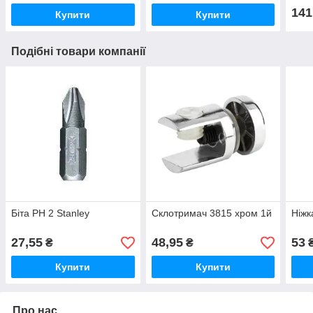
141
Купити
Купити
Подібні товари компанії
Біта PH 2 Stanley
Склотримач 3815 хром 1й
Ніжк
27,55
48,95
53
₴
₴
₴
Купити
Купити
Про нас