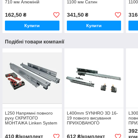
710 мм Алюміній
1100 мм Сатин
110
162,50
341,50
316
₴
₴
Купити
Купити
Подібні товари компанії
L250 Напрямні повного
L400mm SYNHRO 3D 16-
L300
руху СКРИТОГО
19 повного висування
повн
МОНТАЖА Linken System
ПРИХОВАНОГО
ПРИ
з доводчиком на дсп 16-
КРІПЛЕННЯ Linken System
МОН
392
19м
з відштовхувачем PUSH
з до
410
612
₴/комплект
₴/комплект
ком
ON
19м