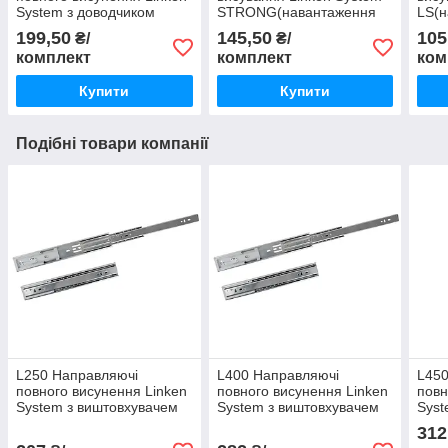
System з доводчиком
STRONG(навантаження
LS(н
45кг)
199,50
145,50
105
₴/
₴/
комплект
комплект
ком
Купити
Купити
Подібні товари компанії
L250 Направляючі
L400 Направляючі
L450
повного висунення Linken
повного висунення Linken
повн
System з виштовхувачем
System з виштовхувачем
Syst
Push on
Push on
Push
312