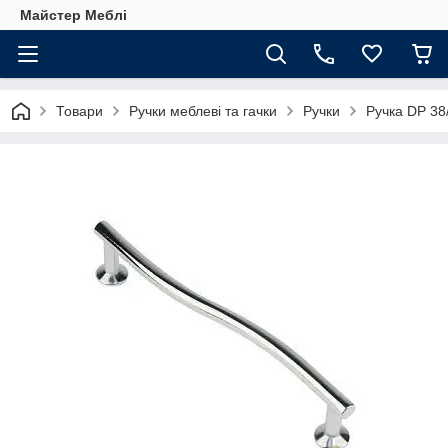
Майстер Меблі
Товари
Ручки меблеві та гачки
Ручки
Ручка DP 38