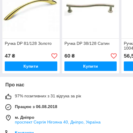
Ручка DP 81/128 Золото
Ручка DP 38/128 Сатин
Ручк
1004
47
60
56,
₴
₴
Купити
Купити
Про нас
97% позитивних з 31 відгука за рік
Працює з 06.08.2018
м. Дніпро
проспект Сергія Нігояна 40, Дніпро, Україна
Контакти