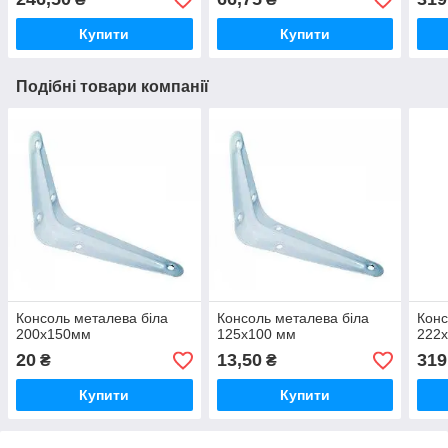
Купити
Купити
Подібні товари компанії
Консоль металева біла
Консоль металева біла
Конс
200х150мм
125х100 мм
222х
20
13,50
319
₴
₴
Купити
Купити