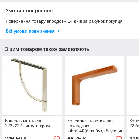
Умови повернення
Повернення товару впродовж 14 днів за рахунок покупця
Всі умови повернення
З цим товаром також замовляють
Консоль металева
Консоль з пластиковою
Конс
222х222 вигнута хром
накладкою
222х
240х140(біла,бук,яблуня,чорна)
246,50
66,75
319
₴
₴