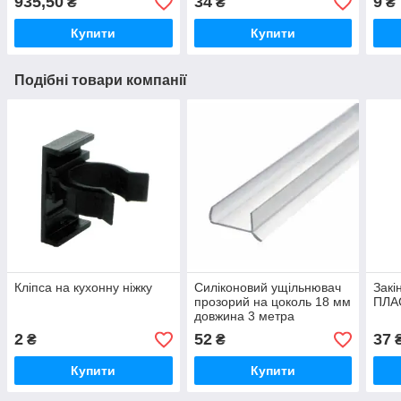
935,50
34
9
₴
₴
₴
Купити
Купити
Подібні товари компанії
Кліпса на кухонну ніжку
Силіконовий ущільнювач
Закі
прозорий на цоколь 18 мм
ПЛА
довжина 3 метра
2
52
37
₴
₴
Купити
Купити