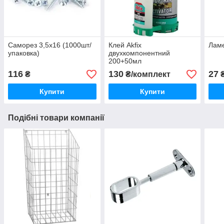
Саморез 3,5х16 (1000шт/
Клей Akfix
Ламе
упаковка)
двухкомпонентний
200+50мл
116
130
27
₴
₴/комплект
Купити
Купити
Подібні товари компанії