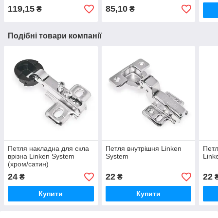
119,15
85,10
₴
₴
Подібні товари компанії
Петля накладна для скла
Петля внутрішня Linken
Петл
врізна Linken System
System
Link
(хром/сатин)
24
22
22
₴
₴
Купити
Купити