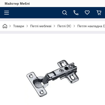
Майстер Меблі
Товари
Петлі меблеві
Петлі DC
Петля накладна D