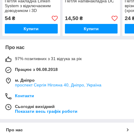
Петля накладна Linken
Петля напівнакладна DC
Петл
System з відключаємим
вріз
доводчиком і 3D
(хро
регулюванням
54
14,50
24
₴
₴
Купити
Купити
Про нас
97% позитивних з 31 відгука за рік
Працює з 06.08.2018
м. Дніпро
проспект Сергія Нігояна 40, Дніпро, Україна
Контакти
Сьогодні вихідний
Показати весь графік роботи
Про нас