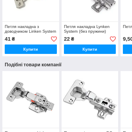
Петля накладна з
Петля накладна Lynken
Петл
доводчиком Linken System
System (без пружини)
41
22
9,5
₴
₴
Купити
Купити
Подібні товари компанії