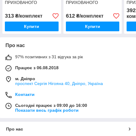
ПРИХОВАНОГО
ПРИХОВАНОГО
ПРИ
МОНТАЖУ Linken System
КРІПЛЕННЯ Linken System
МОН
392
з доводчиком для 16-
з відштовхувачем PUSH
з до
313
612
₴/комплект
₴/комплект
ком
19дсп
ON
19м
Купити
Купити
Про нас
97% позитивних з 31 відгука за рік
Працює з 06.08.2018
м. Дніпро
проспект Сергія Нігояна 40, Дніпро, Україна
Контакти
Сьогодні працює з 09:00 до 16:00
Показати весь графік роботи
Про нас