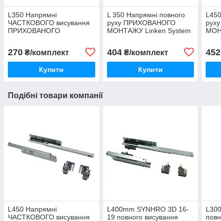
L350 Напрямні
L 350 Напрямні повного
L450
ЧАСТКОВОГО висування
руху ПРИХОВАНОГО
рух
ПРИХОВАНОГО
МОНТАЖУ Linken System
МОН
МОНТАЖУ Linken System
з доводчиком
(16-
з доводчиком для 16-
270
404
452
₴/комплект
₴/комплект
19дсп
Купити
Купити
Подібні товари компанії
L450 Напрямні
L400mm SYNHRO 3D 16-
L300
ЧАСТКОВОГО висування
19 повного висування
повн